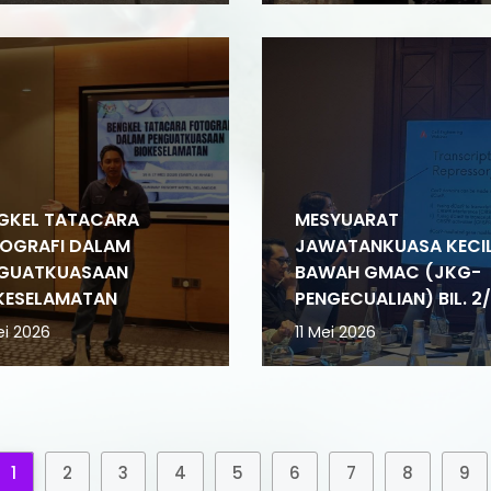
GKEL TATACARA
MESYUARAT
OGRAFI DALAM
JAWATANKUASA KECIL
GUATKUASAAN
BAWAH GMAC (JKG-
KESELAMATAN
PENGECUALIAN) BIL. 2
ei 2026
11 Mei 2026
1
2
3
4
5
6
7
8
9