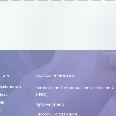
LAIN
PAUTAN BERKAITAN
eselamatan
Kementerian Sumber Asli dan Kelestarian A
(NRES)
ivasi
eb
MyGovernment
n
Jabatan Digital Negara