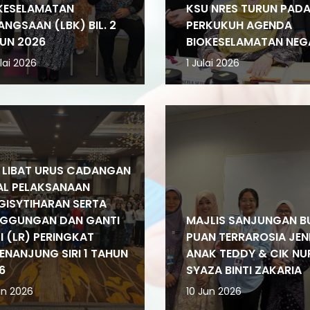
KESELAMATAN
KSU NRES TURUN PAD
ANGSAAN (LBK) BIL. 2
PERKUKUH AGENDA
UN 2026
BIOKESELAMATAN NEG
lai 2026
1 Julai 2026
I LIBAT URUS CADANGAN
L PELAKSANAAN
GISYTIHARAN SERTA
GGUNGAN DAN GANTI
MAJLIS SANJUNGAN B
I (LR) PERINGKAT
PUAN TERRAROSIA JEN
ENANJUNG SIRI 1 TAHUN
ANAK TEDDY & CIK NU
6
SYAZA BINTI ZAKARIA
un 2026
10 Jun 2026