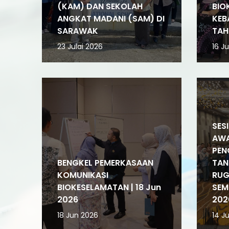
(KAM) DAN SEKOLAH
BIO
ANGKAT MADANI (SAM) DI
KEB
SARAWAK
TAH
23 Julai 2026
16 Ju
SES
AWA
PEN
BENGKEL PEMERKASAAN
TAN
KOMUNIKASI
RUG
BIOKESELAMATAN | 18 Jun
SEM
2026
202
18 Jun 2026
14 J