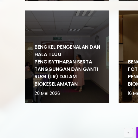
BENGKEL PENGENALAN DAN
HALA TUJU
PENGISYTIHARAN SERTA
BEN
TANGGUNGAN DAN GANTI
FOT
RUGI (LR) DALAM
PEN
BIOKESELAMATAN
BIO
20 Mei 2026
16 M
«