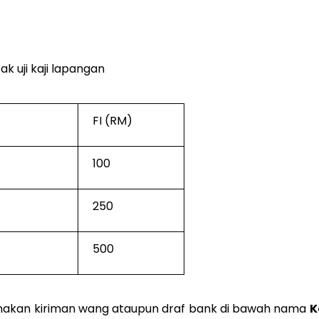
k uji kaji lapangan
FI (RM)
100
250
500
kan kiriman wang ataupun draf bank di bawah nama
K