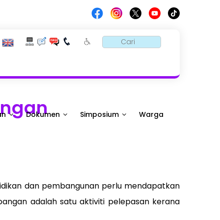
angan
an
Dokumen
Simposium
Warga
elidikan dan pembangunan perlu mendapatkan
apangan adalah satu aktiviti pelepasan kerana