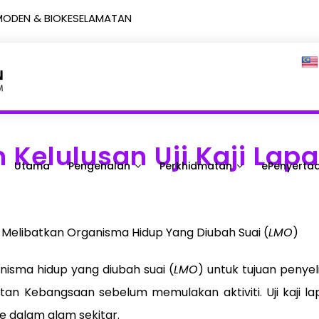
MODEN & BIOKESELAMATAN
Kelulusan Uji Kaji Lap
Utama
Pengenalan
Perkhidmatan
ePenyerta
 Melibatkan Organisma Hidup Yang Diubah Suai (
LMO
)
nisma hidup yang diubah suai (
LMO
) untuk tujuan peny
tan Kebangsaan sebelum memulakan aktiviti. Uji kaji l
e dalam alam sekitar.